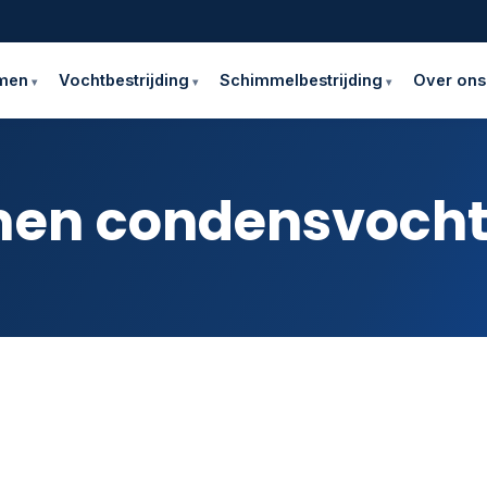
emen
Vochtbestrijding
Schimmelbestrijding
Over ons
men condensvoch