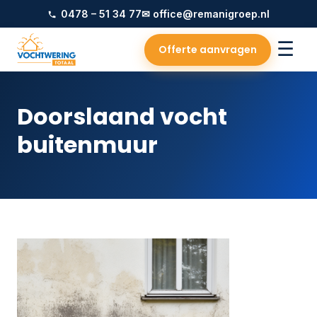
0478 – 51 34 77
✉ office@remanigroep.nl
☰
Offerte aanvragen
Doorslaand vocht
buitenmuur