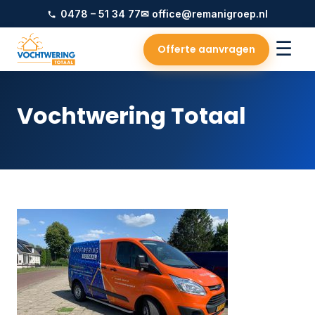
0478 – 51 34 77
✉ office@remanigroep.nl
☰
Offerte aanvragen
Vochtwering Totaal