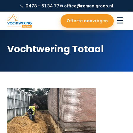
0478 – 51 34 77
✉ office@remanigroep.nl
☰
Offerte aanvragen
Vochtwering Totaal